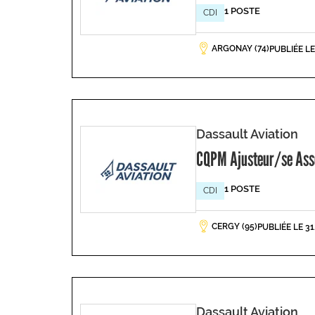
1 POSTE
CDI
ARGONAY (74)
PUBLIÉE L
Dassault Aviation
CQPM Ajusteur/se Asse
1 POSTE
CDI
CERGY (95)
PUBLIÉE LE 3
Dassault Aviation