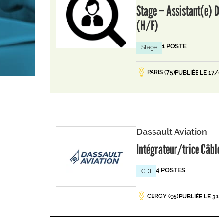
Stage – Assistant(e) D
(H/F)
1 POSTE
Stage
PARIS (75)
PUBLIÉE LE 17
Dassault Aviation
Intégrateur/trice Câb
4 POSTES
CDI
CERGY (95)
PUBLIÉE LE 3