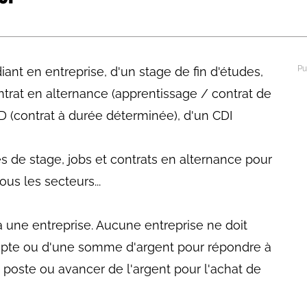
abétique
Après la 3eme
Les secteurs
Avec Parcoursup
ant en entreprise, d'un stage de fin d'études,
Les écoles se présentent
ontrat en alternance (apprentissage / contrat de
Après le bac
D (contrat à durée déterminée), d'un CDI
Grâce à l'alternance
es de stage, jobs et contrats en alternance pour
Avec nos focus diplômes
us les secteurs...
Apprendre autrement
Avec nos focus métiers
à une entreprise. Aucune entreprise ne doit
pte ou d'une somme d'argent pour répondre à
 poste ou avancer de l'argent pour l'achat de