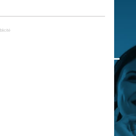
 qui embauchent
S'engager pour une cause
Ses déplacements
Créer son entreprise
Sa vie affective
C'est vous qui le dites
Sa santé
Ses démarches administrat
Face à la justice
Ses loisirs
Ses vacances
À l'étranger
Découvrir le monde