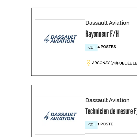
Dassault Aviation
Rayonneur F/H
4 POSTES
CDI
ARGONAY (74)
PUBLIÉE L
Dassault Aviation
Technicien de mesure 
1 POSTE
CDI