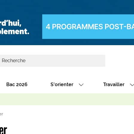
Bac 2026
S'orienter
Travailler
Avec nos fiches diplômes
Les offres de
Avec nos fiches métiers
Les offres à 
er
Au collège
Dénicher un 
er
térêt
Alternance : les formations des école
Décrocher un