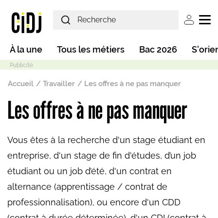
Aller au contenu principal
User ac
Main navigation
À la une
Tous les métiers
Bac 2026
S'orie
Fil d'Ariane
Accueil
Travailler
Les offres à ne pas manquer
Les offres à ne pas manquer
Mode sombre
Vous êtes à la recherche d'un stage étudiant en
entreprise, d'un stage de fin d'études, d’un job
étudiant ou un job d’été, d'un contrat en
alternance (apprentissage / contrat de
professionnalisation), ou encore d'un CDD
(contrat à durée déterminée), d'un CDI (contrat à