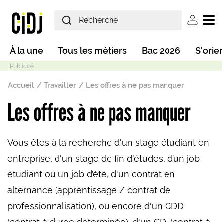
Aller au contenu principal
User ac
Main navigation
À la une
Tous les métiers
Bac 2026
S'orie
Fil d'Ariane
Accueil
Travailler
Les offres à ne pas manquer
Les offres à ne pas manquer
Mode sombre
Vous êtes à la recherche d'un stage étudiant en
entreprise, d'un stage de fin d'études, d’un job
étudiant ou un job d’été, d'un contrat en
alternance (apprentissage / contrat de
professionnalisation), ou encore d'un CDD
(contrat à durée déterminée), d'un CDI (contrat à