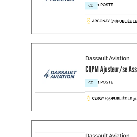
1 POSTE
CDI
ARGONAY (74)
PUBLIÉE L
Dassault Aviation
CQPM Ajusteur/se Asse
1 POSTE
CDI
CERGY (95)
PUBLIÉE LE 3
Dassault Aviation