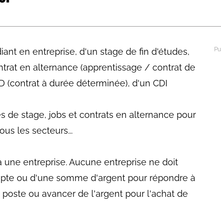
abétique
Après la 3eme
Les secteurs
Avec Parcoursup
ant en entreprise, d'un stage de fin d'études,
Les écoles se présentent
ontrat en alternance (apprentissage / contrat de
Après le bac
D (contrat à durée déterminée), d'un CDI
Grâce à l'alternance
es de stage, jobs et contrats en alternance pour
Avec nos focus diplômes
us les secteurs...
Apprendre autrement
Avec nos focus métiers
à une entreprise. Aucune entreprise ne doit
pte ou d'une somme d'argent pour répondre à
 poste ou avancer de l'argent pour l'achat de