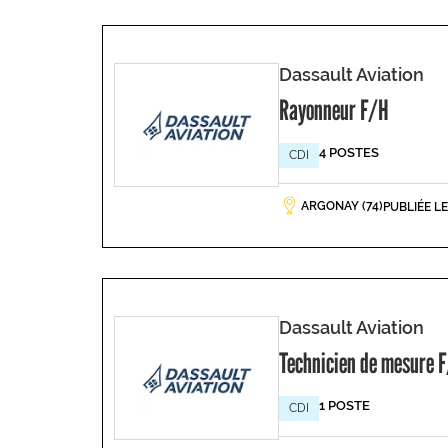
Dassault Aviation
Rayonneur F/H
4 POSTES
CDI
ARGONAY (74)
PUBLIÉE L
Dassault Aviation
Technicien de mesure 
1 POSTE
CDI