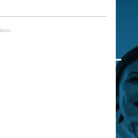
 qui embauchent
S'engager pour une cause
Ses déplacements
Créer son entreprise
Sa vie affective
C'est vous qui le dites
Sa santé
Ses démarches administrat
Face à la justice
Ses loisirs
Ses vacances
À l'étranger
Découvrir le monde