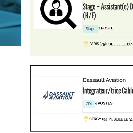
Stage – Assistant(e) D
(H/F)
1 POSTE
Stage
PARIS (75)
PUBLIÉE LE 17
Dassault Aviation
Intégrateur/trice Câb
4 POSTES
CDI
CERGY (95)
PUBLIÉE LE 3