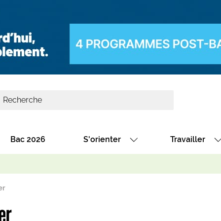
Bac 2026
S'orienter
Travailler
Avec nos fiches diplômes
Les offres de
Avec nos fiches métiers
Les offres à 
er
Au collège
Dénicher un 
er
térêt
Alternance : les formations des école
Décrocher un