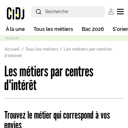
Aller au contenu principal
User ac
Main navigation
À la une
Tous les métiers
Bac 2026
S'orie
Fil d'Ariane
Accueil
Tous les métiers
Les métiers par centres
d'intérêt
Les métiers par centres
Mode sombre
d'intérêt
Trouvez le métier qui correspond à vos
envies