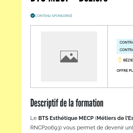
Les métiers par ordre alph
CONTENU SPONSORISÉ
CONTRA
CONTRA
BÉZIE
OFFRE PU
Descriptif de la formation
Le
BTS Esthétique MECP
(
Métiers de l’
RNCP20693) vous permet de devenir un(e)