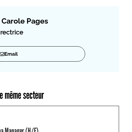
Carole Pages
rectrice
Email
 le même secteur
Spa Manager (H/F)