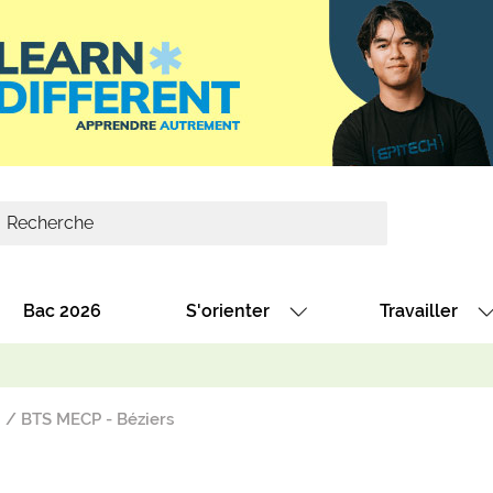
Bac 2026
S'orienter
Travailler
Avec nos fiches diplômes
Les offres de
Avec nos fiches métiers
Les offres à 
BTS MECP - Béziers
Au collège
Dénicher un 
térêt
Alternance : les formations des école
Décrocher un