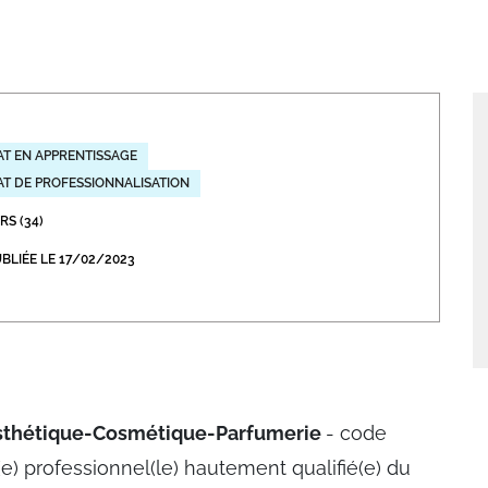
abétique
Après la 3eme
Les secteurs
Avec Parcoursup
Les écoles se présentent
T EN APPRENTISSAGE
Après le bac
T DE PROFESSIONNALISATION
Grâce à l'alternance
RS (34)
Avec nos focus diplômes
BLIÉE LE 17/02/2023
Apprendre autrement
Avec nos focus métiers
Esthétique-Cosmétique-Parfumerie
- code
 professionnel(le) hautement qualifié(e) du