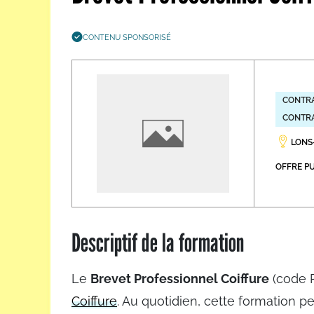
Les métiers par ordre alph
CONTENU SPONSORISÉ
CONTRA
CONTRA
LONS-
OFFRE PU
Descriptif de la formation
Le
Brevet Professionnel Coiffure
(code R
Coiffure
. Au quotidien, cette formation per