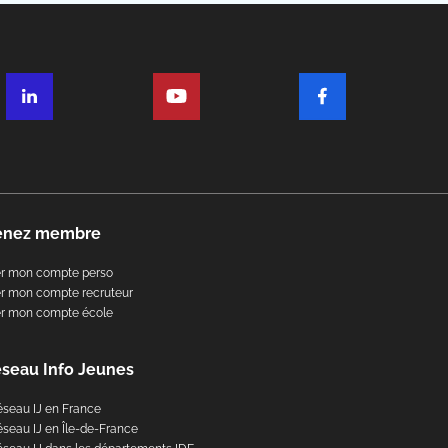
enez membre
er mon compte perso
r mon compte recruteur
er mon compte école
éseau Info Jeunes
éseau IJ en France
éseau IJ en Île-de-France