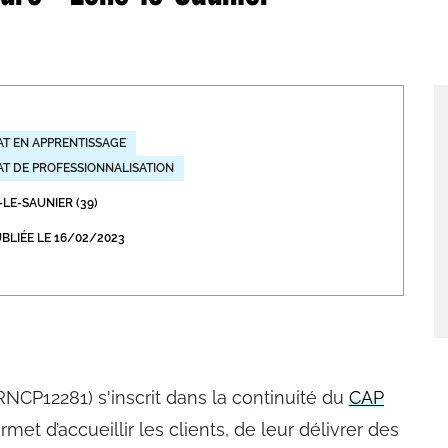
abétique
Après la 3eme
Les secteurs
Avec Parcoursup
Les écoles se présentent
T EN APPRENTISSAGE
Après le bac
T DE PROFESSIONNALISATION
Grâce à l'alternance
LE-SAUNIER (39)
Avec nos focus diplômes
BLIÉE LE 16/02/2023
Apprendre autrement
Avec nos focus métiers
NCP12281) s'inscrit dans la continuité du
CAP
met d’accueillir les clients, de leur délivrer des