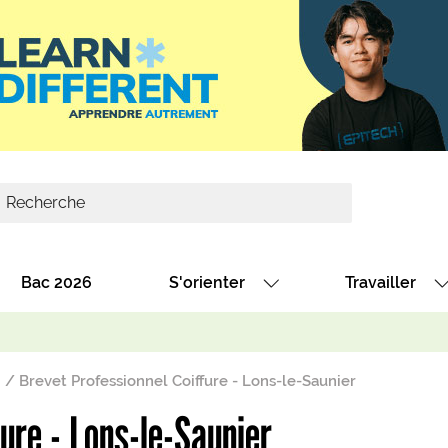
Bac 2026
S'orienter
Travailler
Avec nos fiches diplômes
Les offres de
Avec nos fiches métiers
Les offres à 
Brevet Professionnel Coiffure - Lons-le-Saunier
Au collège
Dénicher un 
ure - Lons-le-Saunier
térêt
Alternance : les formations des école
Décrocher un