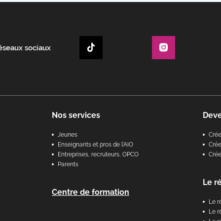
réseaux sociaux
Nos services
Dev
Jeunes
Cré
Enseignants et pros de l'AIO
Crée
Entreprises, recruteurs, OPCO
Cré
Parents
Le r
Centre de formation
Le r
Le r