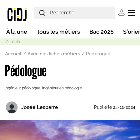
Aller au contenu principal
User ac
Main navigation
À la une
Tous les métiers
Bac 2026
S'orie
Fil d'Ariane
Accueil
Avec nos fiches métiers
Pédologue
Pédologue
Mode sombre
Ingénieur pédologue, ingénieur en pédologie.
Josée Lesparre
Publié le 24-12-2024