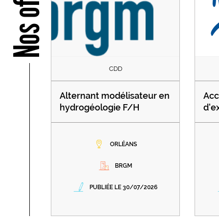
Nos offres
CDD
Alternant modélisateur en
Acc
hydrogéologie F/H
d'e
ORLÉANS
BRGM
PUBLIÉE LE 30/07/2026