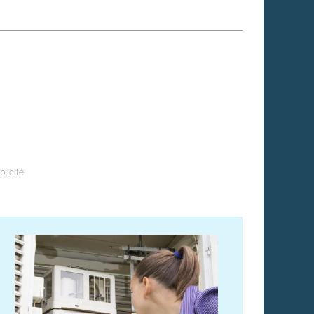
 qui embauchent
S'engager pour une cause
Ses déplacements
Créer son entreprise
Sa vie affective
C'est vous qui le dites
Sa santé
Ses démarches administrat
Face à la justice
Ses loisirs
Ses vacances
À l'étranger
Découvrir le monde