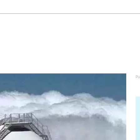
abétique
Après la 3eme
Les secteurs
Avec Parcoursup
Les écoles se présentent
Après le bac
Grâce à l'alternance
Avec nos focus diplômes
Apprendre autrement
Avec nos focus métiers