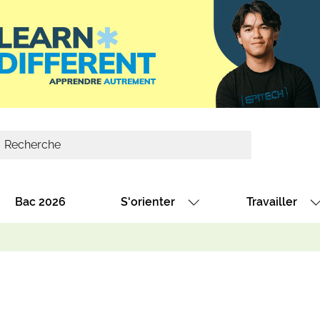
Bac 2026
S'orienter
Travailler
Avec nos fiches diplômes
Les offres de
Avec nos fiches métiers
Les offres à 
Au collège
Dénicher un 
térêt
Alternance : les formations des école
Décrocher un