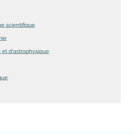
e scientifique
mie
 et d'astrophysique
que