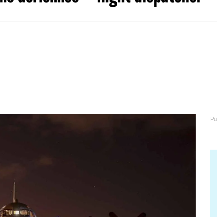
abétique
Après la 3eme
Les secteurs
Avec Parcoursup
Les écoles se présentent
Après le bac
Grâce à l'alternance
Avec nos focus diplômes
Apprendre autrement
Avec nos focus métiers