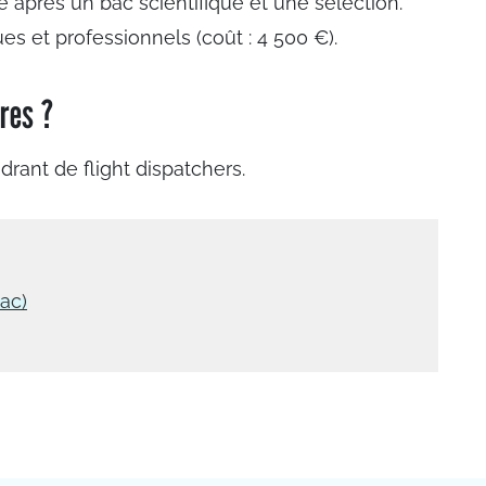
e après un bac scientifique et une sélection.
s et professionnels (coût : 4 500 €).
ères ?
drant de flight dispatchers.
nac)