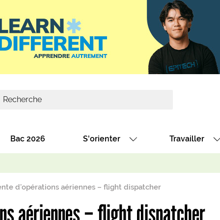
Bac 2026
S'orienter
Travailler
Avec nos fiches diplômes
Les offres de
Avec nos fiches métiers
Les offres à 
te d’opérations aériennes – flight dispatcher
Au collège
Dénicher un 
ns aériennes – flight dispatcher
térêt
Alternance : les formations des école
Décrocher un