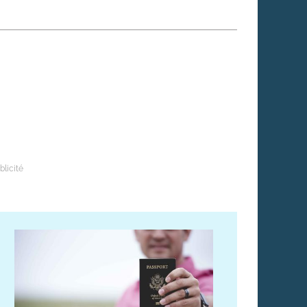
 qui embauchent
S'engager pour une cause
Ses déplacements
Créer son entreprise
Sa vie affective
C'est vous qui le dites
Sa santé
Ses démarches administrat
Face à la justice
Ses loisirs
Ses vacances
À l'étranger
Découvrir le monde