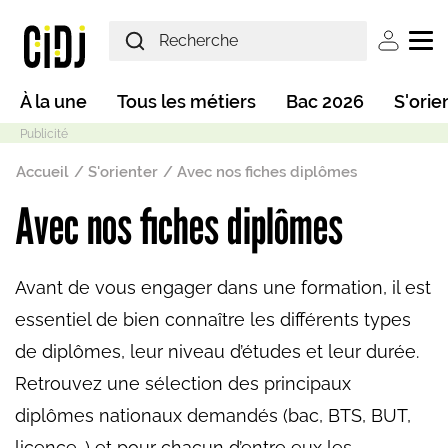
Aller au contenu principal
User ac
Main navigation
À la une
Tous les métiers
Bac 2026
S'orie
Fil d'Ariane
Accueil
S'orienter
Avec nos fiches diplômes
Avec nos fiches diplômes
Mode sombre
Avant de vous engager dans une formation, il est
essentiel de bien connaître les différents types
de diplômes, leur niveau d’études et leur durée.
Retrouvez une sélection des principaux
diplômes nationaux demandés (bac, BTS, BUT,
licence…) et pour chacun d’entre eux les