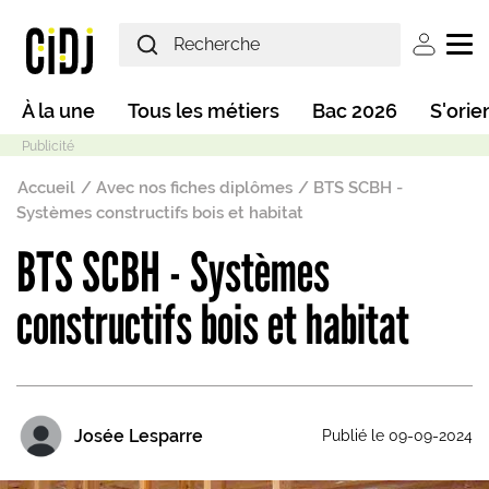
Aller au contenu principal
User ac
Main navigation
À la une
Tous les métiers
Bac 2026
S'orie
Fil d'Ariane
Accueil
Avec nos fiches diplômes
BTS SCBH -
Systèmes constructifs bois et habitat
BTS SCBH - Systèmes
Mode sombre
constructifs bois et habitat
Josée Lesparre
Publié le 09-09-2024