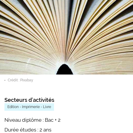
Crédit : Pixabay
Secteurs d’activités
Edition - Imprimerie - Livre
Niveau diplôme :
Bac + 2
Durée études :
2 ans