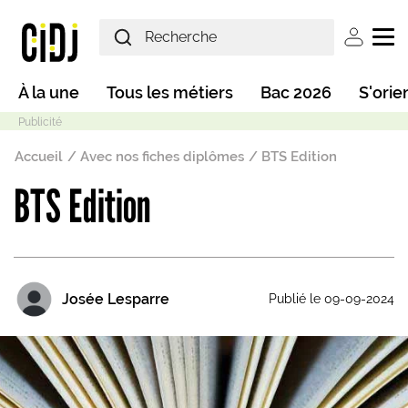
Aller au contenu principal
User ac
Main navigation
À la une
Tous les métiers
Bac 2026
S'orie
Fil d'Ariane
Accueil
Avec nos fiches diplômes
BTS Edition
BTS Edition
Mode sombre
Josée Lesparre
Publié le 09-09-2024