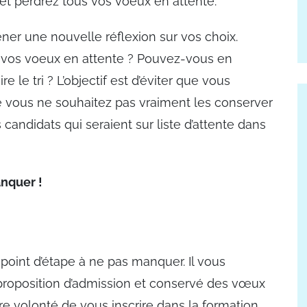
t perdrez tous vos voeux en attente.
ener une nouvelle réflexion sur vos choix.
 vos voeux en attente ? Pouvez-vous en
e le tri ? L’objectif est d’éviter que vous
vous ne souhaitez pas vraiment les conserver
s candidats qui seraient sur liste d’attente dans
anquer !
er point d’étape à ne pas manquer. Il vous
proposition d’admission et conservé des vœux
re volonté de vous inscrire dans la formation