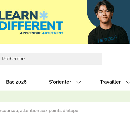
Bac 2026
S'orienter
Travailler
Avec nos fiches diplômes
Les offres de
Avec nos fiches métiers
Les offres à 
rcoursup, attention aux points d'étape
Au collège
Dénicher un 
térêt
Alternance : les formations des école
Décrocher un