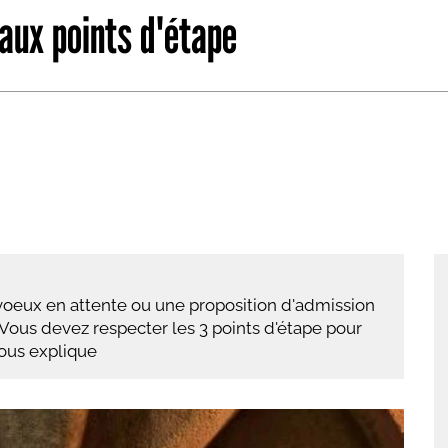
aux points d'étape
abétique
Après la 3eme
Les secteurs
Avec Parcoursup
Les écoles se présentent
Après le bac
Grâce à l'alternance
Avec nos focus diplômes
Apprendre autrement
voeux en attente ou une proposition d'admission
Avec nos focus métiers
 Vous devez respecter les 3 points d'étape pour
vous explique