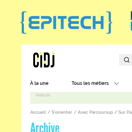
Aller au contenu principal
Main navigation
À la une
Tous les métiers
Avec nos focus métiers
Fil d'Ariane
Avec nos fiches métiers
Accueil
S'orienter
Avec Parcoursup
Sur Pa
Les métiers par secteurs
Archive
Les métiers par centres d'in