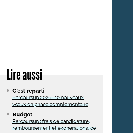
 qui embauchent
S'engager pour une cause
Ses déplacements
Créer son entreprise
Sa vie affective
C'est vous qui le dites
Sa santé
Ses démarches administrat
Face à la justice
Lire aussi
Ses loisirs
Ses vacances
C'est reparti
À l'étranger
Parcoursup 2026 : 10 nouveaux
vœux en phase complémentaire
Découvrir le monde
Budget
Parcoursup : frais de candidature,
remboursement et exonérations, ce