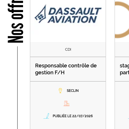
Nos offres
CDI
Responsable contrôle de
sta
gestion F/H
par
SECLIN
PUBLIÉE LE 22/07/2026