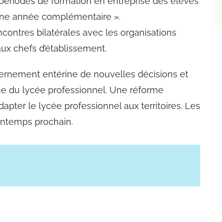
s périodes de formation en entreprise des élèves
r une année complémentaire ».
encontres bilatérales avec les organisations
aux chefs d’établissement.
vernement entérine de nouvelles décisions et
me du lycée professionnel. Une réforme
pter le lycée professionnel aux territoires. Les
rintemps prochain.