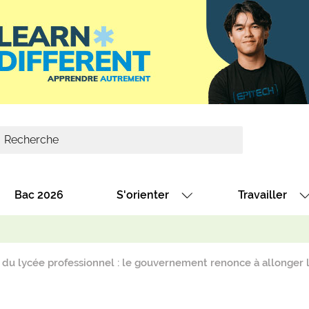
Bac 2026
S'orienter
Travailler
Avec nos fiches diplômes
Les offres de
Avec nos fiches métiers
Les offres à 
du lycée professionnel : le gouvernement renonce à allonger 
Au collège
Dénicher un 
térêt
Alternance : les formations des école
Décrocher un