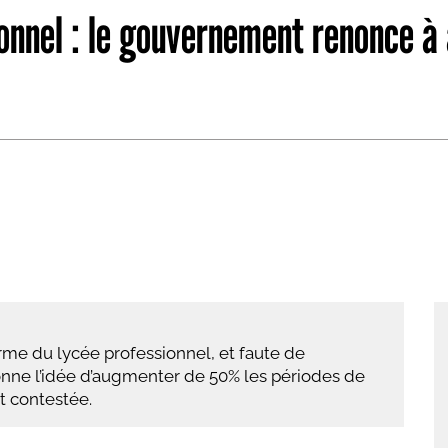
onnel : le gouvernement renonce à 
abétique
Après la 3eme
Les secteurs
Avec Parcoursup
Les écoles se présentent
Après le bac
Grâce à l'alternance
Avec nos focus diplômes
Apprendre autrement
Avec nos focus métiers
orme du lycée professionnel, et faute de
ne l’idée d’augmenter de 50% les périodes de
t contestée.