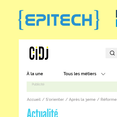
Aller au contenu principal
Main navigation
À la une
Tous les métiers
Avec nos focus métiers
Fil d'Ariane
Avec nos fiches métiers
Accueil
S'orienter
Après la 3eme
Réforme 
Les métiers par secteurs
Actualité
Les métiers par centres d'in