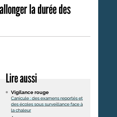
allonger la durée des
 qui embauchent
S'engager pour une cause
Ses déplacements
Créer son entreprise
Sa vie affective
C'est vous qui le dites
Sa santé
Ses démarches administrat
Face à la justice
Ses loisirs
Ses vacances
Lire aussi
À l'étranger
Vigilance rouge
Découvrir le monde
Canicule : des examens reportés et
des écoles sous surveillance face à
la chaleur