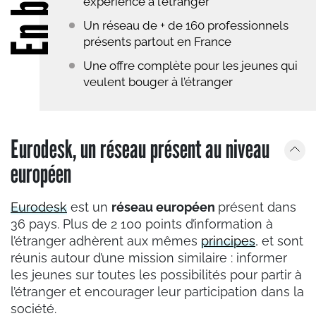
En bref
expérience à l’étranger
Un réseau de + de 160 professionnels
présents partout en France
Une offre complète pour les jeunes qui
veulent bouger à l’étranger
Eurodesk, un réseau présent au niveau
européen
Eurodesk
est un
réseau européen
présent dans
36 pays. Plus de 2 100 points d’information à
l’étranger adhèrent aux mêmes
principes
, et sont
réunis autour d’une mission similaire : informer
les jeunes sur toutes les possibilités pour partir à
l’étranger et encourager leur participation dans la
société.