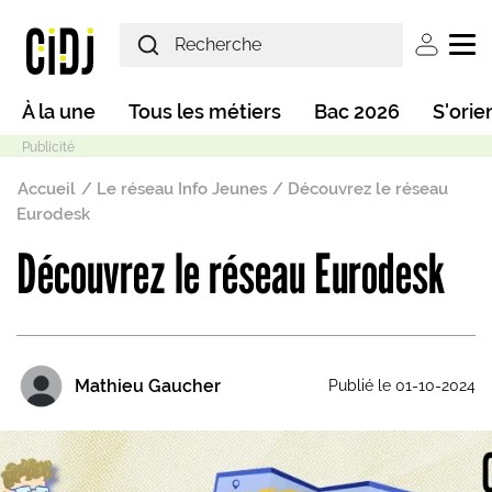
Aller au contenu principal
User ac
Main navigation
À la une
Tous les métiers
Bac 2026
S'orie
Fil d'Ariane
Accueil
Le réseau Info Jeunes
Découvrez le réseau
Eurodesk
Découvrez le réseau Eurodesk
Mode sombre
Mathieu Gaucher
Publié le 01-10-2024