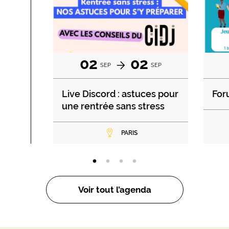
02
02
SEP
SEP
Live Discord : astuces pour
For
une rentrée sans stress
PARIS
Voir tout l’agenda