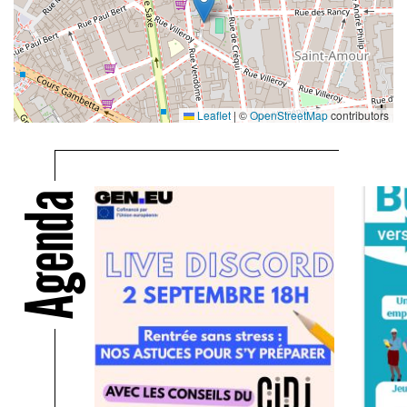
Leaflet
|
©
OpenStreetMap
contributors
Agenda