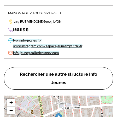
MAISON POUR TOUS (MPT) - SLIJ
249 RUE VENDÔME 69003 LYON
07 67 41 87 10
lyon.info-jeunes.fr/
www.instagram.com/espacejeunesmpt/?hl=fr
info-jeune@salledesrancy.com
Rechercher une autre structure Info
Jeunes
+
−