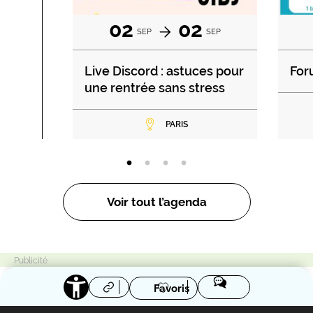
02
02
SEP
SEP
Live Discord : astuces pour
For
une rentrée sans stress
PARIS
Voir tout l’agenda
Favoris