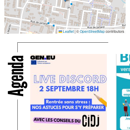
Leaflet
|
©
OpenStreetMap
contributors
Agenda