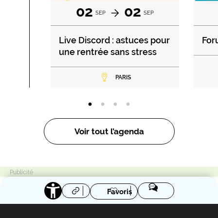
02
02
SEP
SEP
Live Discord : astuces pour
For
une rentrée sans stress
PARIS
Voir tout l’agenda
Favoris