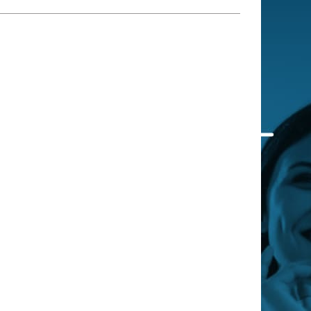
 qui embauchent
S'engager pour une cause
Ses déplacements
Créer son entreprise
Sa vie affective
C'est vous qui le dites
Sa santé
Ses démarches administrat
Face à la justice
Ses loisirs
Ses vacances
À l'étranger
Découvrir le monde