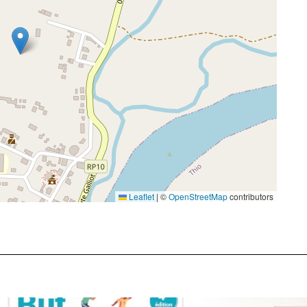
Leaflet
|
©
OpenStreetMap
contributors