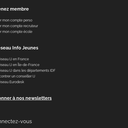
enez membre
er mon compte perso
r mon compte recruteur
er mon compte école
éseau Info Jeunes
éseau IJ en France
éseau IJ en Île-de-France
éseau IJ dans les départements IDF
ontrer un conseiller IJ
éseau Eurodesk
onner à nos newsletters
nnectez-vous