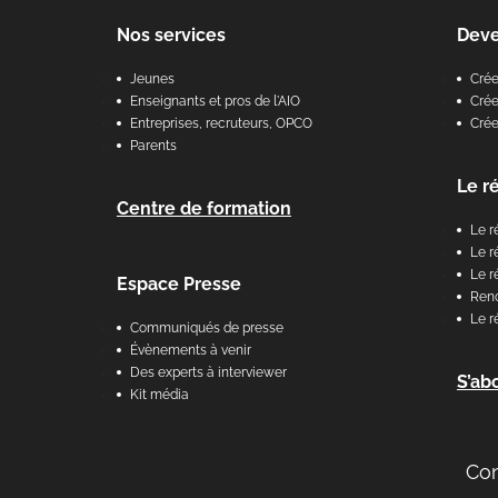
Nos services
Dev
Jeunes
Cré
Enseignants et pros de l'AIO
Crée
Entreprises, recruteurs, OPCO
Cré
Parents
Le r
Centre de formation
Le r
Le r
Le r
Espace Presse
Renc
Le r
Communiqués de presse
Évènements à venir
Des experts à interviewer
S’ab
Kit média
Co