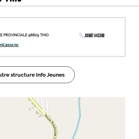
abétique
Après la 3eme
Les secteurs
Avec Parcoursup
00687 445380
 PROVINCIALE 98829 THIO
Les écoles se présentent
mij.asso.nc
Après le bac
Grâce à l'alternance
Avec nos focus diplômes
tre structure Info Jeunes
Apprendre autrement
Avec nos focus métiers