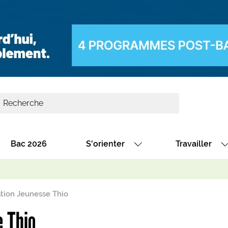
Bac 2026
S'orienter
Travailler
Avec nos fiches diplômes
Les offres de
Avec nos fiches métiers
Les offres à 
tion Jeunesse Thio
Au collège
Dénicher un 
e Thio
térêt
Alternance : les formations des école
Décrocher un