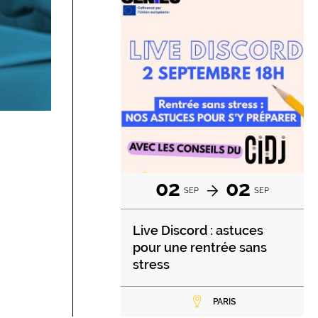
02
02
SEP
SEP
Live Discord : astuces
pour une rentrée sans
stress
PARIS