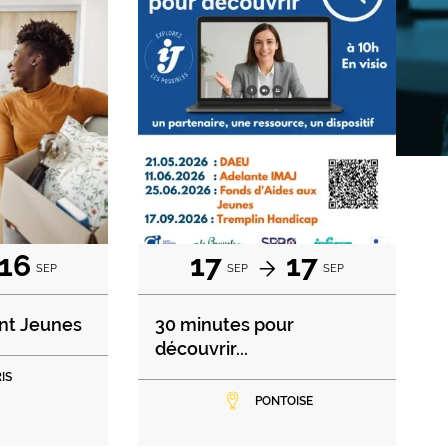
16
17
17
SEP
SEP
SEP
nt Jeunes
30 minutes pour
découvrir...
IS
PONTOISE