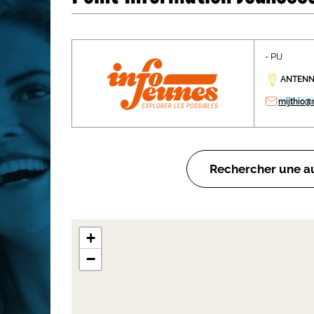
Les métiers par ordre alph
- PIJ
ANTENNE
mijthio@
Rechercher une au
+
−