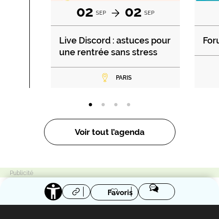
02
02
SEP
SEP
Live Discord : astuces pour
For
une rentrée sans stress
PARIS
Voir tout l’agenda
Favoris