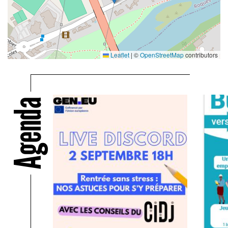
Leaflet
|
©
OpenStreetMap
contributors
Agenda