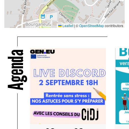
Leaflet
|
©
OpenStreetMap
contributors
Agenda