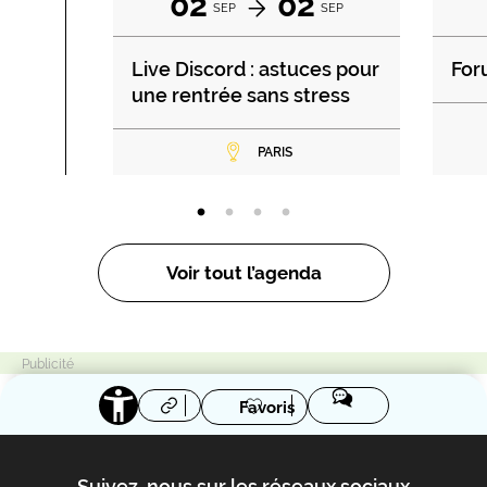
02
02
SEP
SEP
Live Discord : astuces pour
For
une rentrée sans stress
PARIS
Voir tout l’agenda
Favoris
Suivez-nous sur les réseaux sociaux