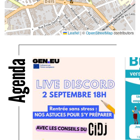
Leaflet
|
©
OpenStreetMap
contributors
Agenda