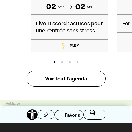
02
02
SEP
SEP
Live Discord : astuces pour
For
une rentrée sans stress
PARIS
Voir tout l’agenda
Favoris