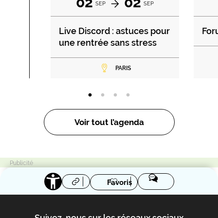
02
02
SEP
SEP
Live Discord : astuces pour
For
une rentrée sans stress
PARIS
Voir tout l’agenda
Favoris
Suivez-nous sur les réseaux sociaux