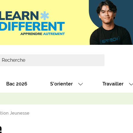
Bac 2026
S'orienter
Travailler
Avec nos fiches diplômes
Les offres de
Avec nos fiches métiers
Les offres à 
tion Jeunesse
Au collège
Dénicher un 
e
térêt
Alternance : les formations des école
Décrocher un