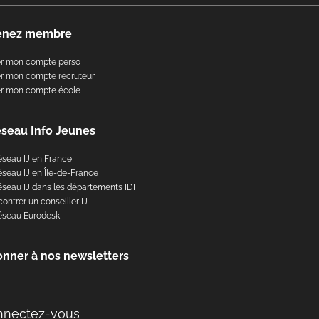
enez membre
er mon compte perso
r mon compte recruteur
er mon compte école
éseau Info Jeunes
éseau IJ en France
éseau IJ en Île-de-France
éseau IJ dans les départements IDF
ontrer un conseiller IJ
éseau Eurodesk
onner à nos newsletters
nnectez-vous