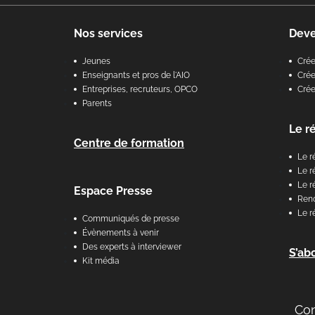
Nos services
Dev
Jeunes
Cré
Enseignants et pros de l'AIO
Crée
Entreprises, recruteurs, OPCO
Cré
Parents
Le r
Centre de formation
Le r
Le r
Le r
Espace Presse
Renc
Le r
Communiqués de presse
Évènements à venir
Des experts à interviewer
S’ab
Kit média
Co