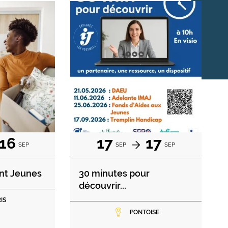
16
17
17
SEP
SEP
SEP
nt Jeunes
30 minutes pour
découvrir...
IS
PONTOISE