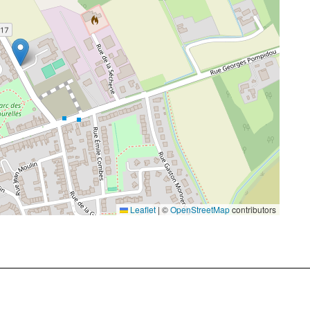
Leaflet
|
©
OpenStreetMap
contributors