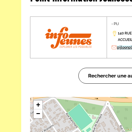
Les métiers par ordre alph
- PIJ
140 RU
ACCUEIL
pijloonp
Rechercher une au
+
−