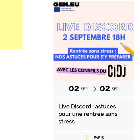
02
02
SEP
SEP
Live Discord : astuces
pour une rentrée sans
stress
PARIS