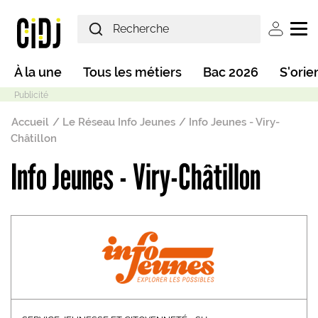
Aller au contenu principal
User ac
Main navigation
À la une
Tous les métiers
Bac 2026
S'orie
Fil d'Ariane
Accueil
Le Réseau Info Jeunes
Info Jeunes - Viry-
Châtillon
Info Jeunes - Viry-Châtillon
Mode sombre