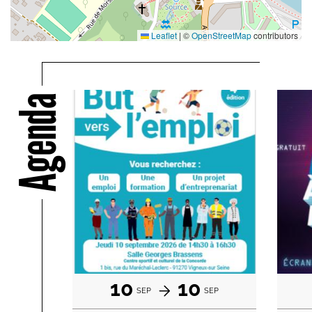
Leaflet
|
©
OpenStreetMap
contributors
Agenda
10
10
SEP
SEP