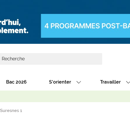
Bac 2026
S'orienter
Travailler
Avec nos fiches diplômes
Les offres de
Avec nos fiches métiers
Les offres à 
 Suresnes 1
Au collège
Dénicher un 
térêt
Alternance : les formations des école
Décrocher un