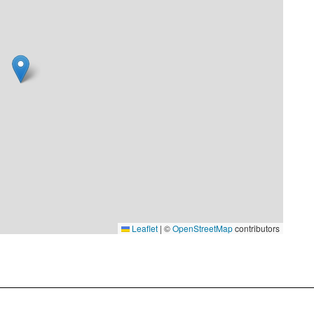
Leaflet
|
©
OpenStreetMap
contributors