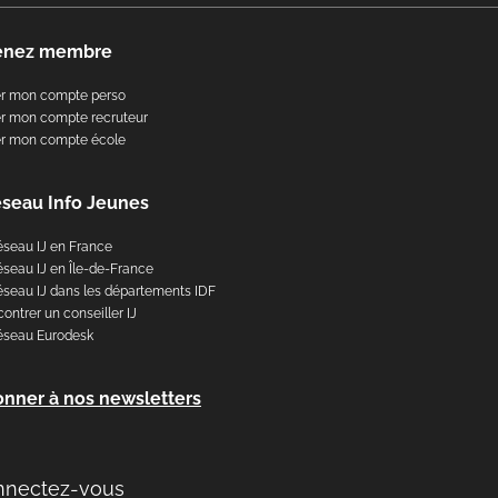
enez membre
er mon compte perso
r mon compte recruteur
er mon compte école
éseau Info Jeunes
éseau IJ en France
éseau IJ en Île-de-France
éseau IJ dans les départements IDF
ontrer un conseiller IJ
éseau Eurodesk
onner à nos newsletters
nnectez-vous