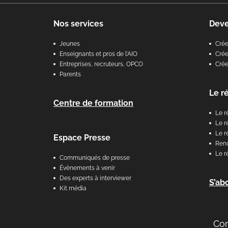
Nos services
Dev
Jeunes
Cré
Enseignants et pros de l'AIO
Crée
Entreprises, recruteurs, OPCO
Cré
Parents
Le r
Centre de formation
Le r
Le r
Le r
Espace Presse
Renc
Le r
Communiqués de presse
Évènements à venir
Des experts à interviewer
S’ab
Kit média
Co