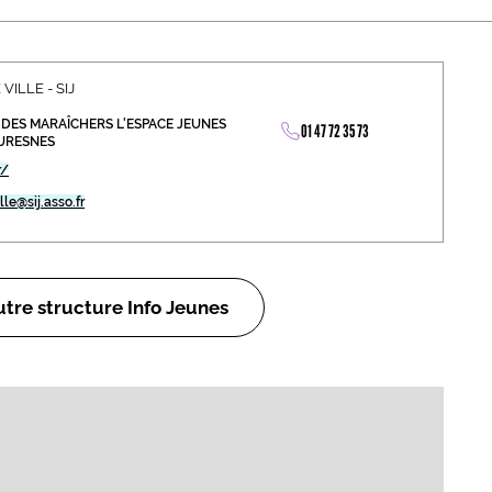
abétique
Après la 3eme
Les secteurs
Avec Parcoursup
VILLE - SIJ
 DES MARAÎCHERS L'ESPACE JEUNES
Les écoles se présentent
01 47 72 35 73
SURESNES
Après le bac
r/
lle@sij.asso.fr
Grâce à l'alternance
Avec nos focus diplômes
Apprendre autrement
tre structure Info Jeunes
Avec nos focus métiers