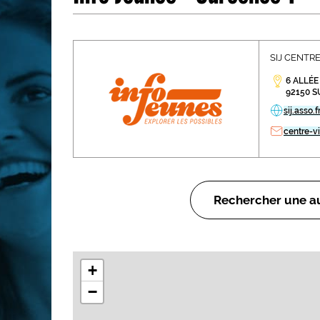
Les métiers par ordre alph
SIJ CENTRE 
6 ALLÉE
92150 
sij.asso.f
centre-vi
Rechercher une au
+
−