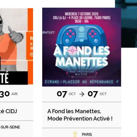
30
07
07
AVR
OCT
OCT
té CIDJ
A Fond les Manettes,
Mode Prévention Activé !
-SUR-SEINE
PARIS