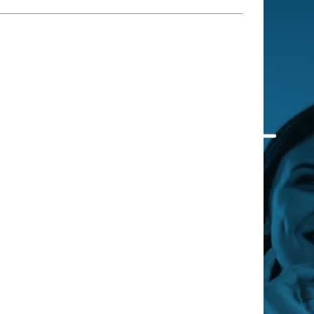
 qui embauchent
S'engager pour une cause
Ses déplacements
Créer son entreprise
Sa vie affective
C'est vous qui le dites
Sa santé
Ses démarches administrat
Face à la justice
Ses loisirs
Ses vacances
À l'étranger
Découvrir le monde