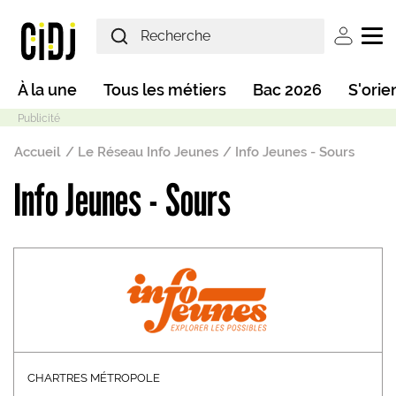
Aller au contenu principal
User ac
Main navigation
À la une
Tous les métiers
Bac 2026
S'orie
Fil d'Ariane
Accueil
Le Réseau Info Jeunes
Info Jeunes - Sours
Info Jeunes - Sours
Mode sombre
CHARTRES MÉTROPOLE