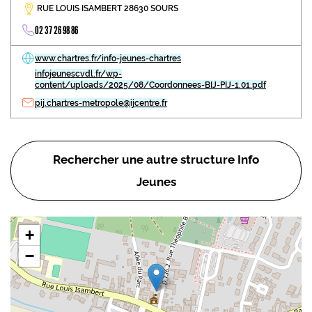
RUE LOUIS ISAMBERT 28630 SOURS
02 37 26 98 86
www.chartres.fr/info-jeunes-chartres
infojeunescvdl.fr/wp-
content/uploads/2025/08/Coordonnees-BIJ-PIJ-1.01.pdf
pij.chartres-metropole@ijcentre.fr
Rechercher une autre structure Info
Jeunes
+
−