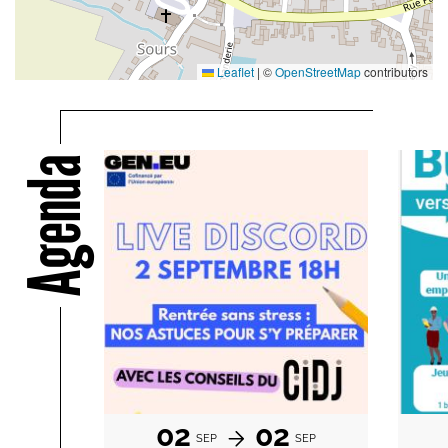
Leaflet
|
©
OpenStreetMap
contributors
Agenda
02
02
SEP
SEP