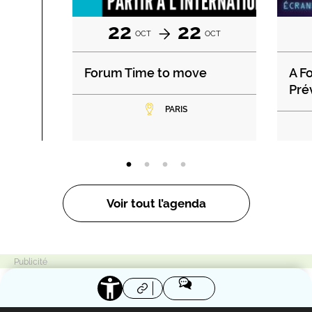
22
22
OCT
OCT
Forum Time to move
A F
Pré
PARIS
Voir tout l’agenda