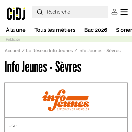
Aller au contenu principal
User ac
Main navigation
À la une
Tous les métiers
Bac 2026
S'orie
Fil d'Ariane
Accueil
Le Réseau Info Jeunes
Info Jeunes - Sèvres
Info Jeunes - Sèvres
Mode sombre
- SIJ