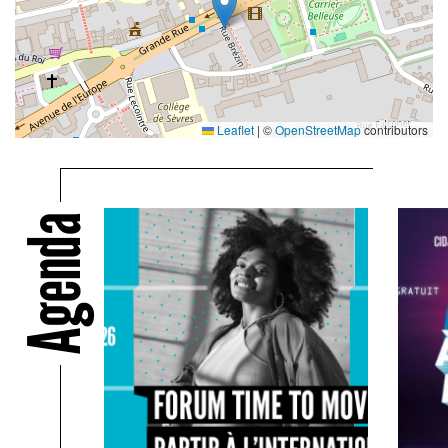
Leaflet
|
©
OpenStreetMap
contributors
Agenda