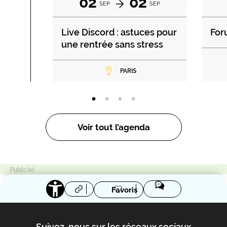
02
02
SEP
SEP
Live Discord : astuces pour
For
une rentrée sans stress
PARIS
Voir tout l’agenda
Favoris
Suivez-nous sur les réseaux sociaux