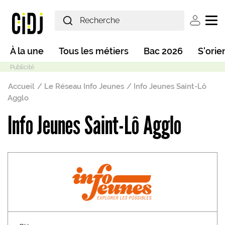
Aller au contenu principal
User ac
Main navigation
À la une
Tous les métiers
Bac 2026
S'orie
Fil d'Ariane
Accueil
Le Réseau Info Jeunes
Info Jeunes Saint-Lô
Agglo
Info Jeunes Saint-Lô Agglo
Mode sombre