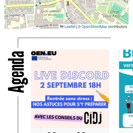
Leaflet
|
©
OpenStreetMap
contributors
Agenda