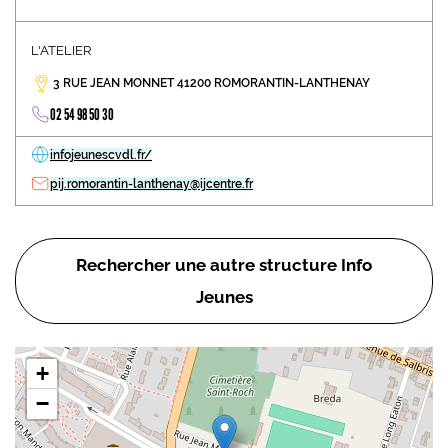
L'ATELIER
3 RUE JEAN MONNET 41200 ROMORANTIN-LANTHENAY
02 54 98 50 30
infojeunescvdl.fr/
pij.romorantin-lanthenay@ijcentre.fr
Rechercher une autre structure Info
Jeunes
+
−