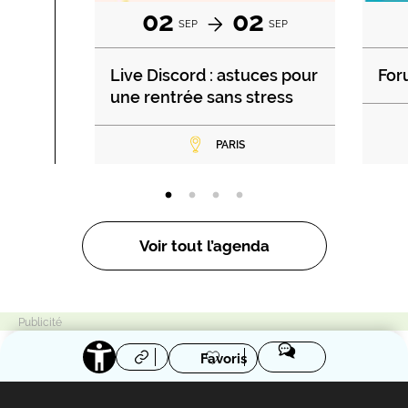
02
02
SEP
SEP
Live Discord : astuces pour
For
une rentrée sans stress
PARIS
Voir tout l’agenda
Favoris