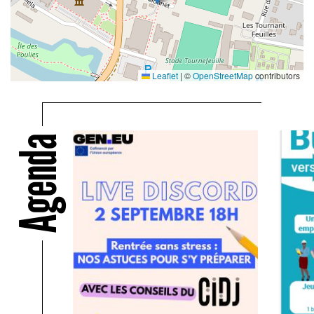
Leaflet
|
©
OpenStreetMap
contributors
Agenda