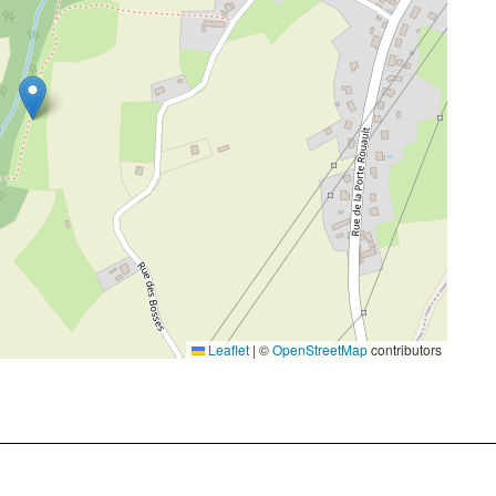
Leaflet
|
©
OpenStreetMap
contributors