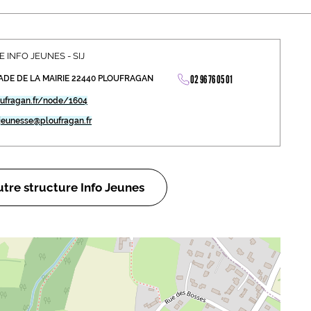
abétique
Après la 3eme
Les secteurs
Avec Parcoursup
 INFO JEUNES - SIJ
02 96 76 05 01
ADE DE LA MAIRIE 22440 PLOUFRAGAN
Les écoles se présentent
ufragan.fr/node/1604
Après le bac
jeunesse@ploufragan.fr
Grâce à l'alternance
Avec nos focus diplômes
tre structure Info Jeunes
Apprendre autrement
Avec nos focus métiers