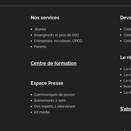
Nos services
Dev
Jeunes
Cré
Enseignants et pros de l'AIO
Crée
Entreprises, recruteurs, OPCO
Cré
Parents
Le r
Centre de formation
Le r
Le r
Le r
Espace Presse
Renc
Le r
Communiqués de presse
Évènements à venir
Des experts à interviewer
S’ab
Kit média