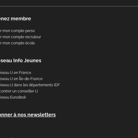
enez membre
er mon compte perso
r mon compte recruteur
er mon compte école
éseau Info Jeunes
éseau IJ en France
éseau IJ en Île-de-France
éseau IJ dans les départements IDF
ontrer un conseiller IJ
éseau Eurodesk
onner à nos newsletters