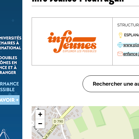
Les métiers par ordre alph
STRUCTURE
ESPLAN
www.plo
enfance.
Rechercher une au
+
−