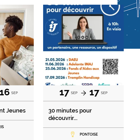
16
17
17
SEP
SEP
SEP
nt Jeunes
30 minutes pour
découvrir...
IS
PONTOISE