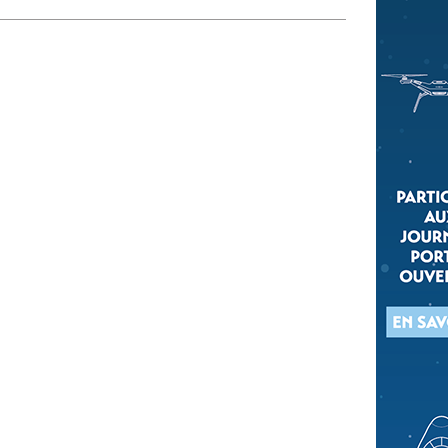
 qui embauchent
S'engager pour une cause
Ses déplacements
Créer son entreprise
Sa vie affective
C'est vous qui le dites
Sa santé
Ses démarches administrat
Face à la justice
Ses loisirs
Ses vacances
À l'étranger
Découvrir le monde