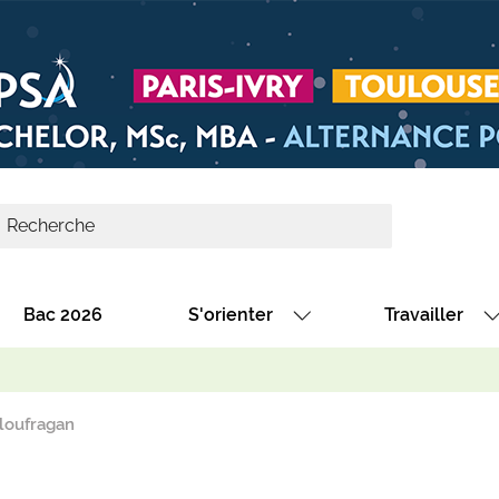
Bac 2026
S'orienter
Travailler
Avec nos fiches diplômes
Les offres de
Avec nos fiches métiers
Les offres à 
loufragan
Au collège
Dénicher un 
térêt
Alternance : les formations des école
Décrocher un