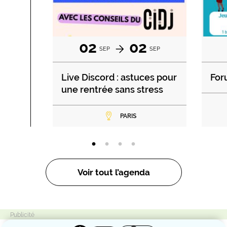
02
02
SEP
SEP
Live Discord : astuces pour
For
une rentrée sans stress
PARIS
Voir tout l’agenda