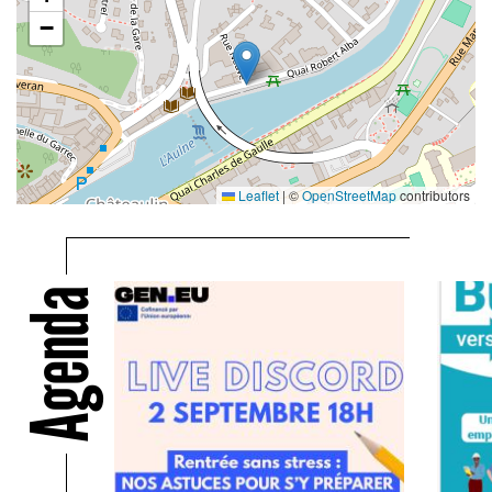
−
Leaflet
|
©
OpenStreetMap
contributors
Agenda