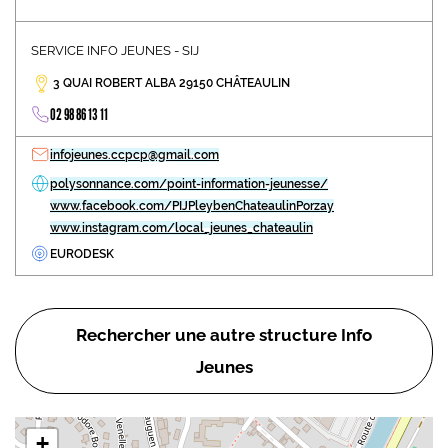
SERVICE INFO JEUNES - SIJ
3 QUAI ROBERT ALBA 29150 CHÂTEAULIN
02 98 86 13 11
infojeunes.ccpcp@gmail.com
polysonnance.com/point-information-jeunesse/
www.facebook.com/PIJPleybenChateaulinPorzay
www.instagram.com/local_jeunes_chateaulin
EURODESK
Rechercher une autre structure Info
Jeunes
+