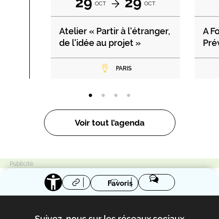
29
29
OCT
OCT
Atelier « Partir à l'étranger,
A F
de l'idée au projet »
Pré
PARIS
Voir tout l’agenda
Favoris
Suivez-nous sur les réseaux sociaux