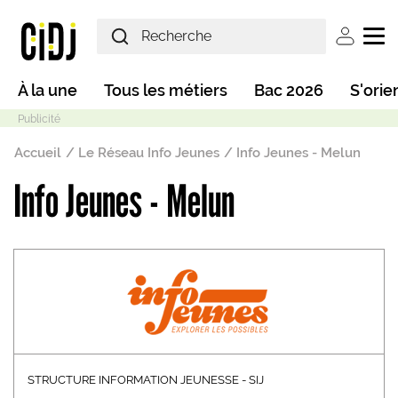
Aller au contenu principal
User ac
Main navigation
À la une
Tous les métiers
Bac 2026
S'orie
Fil d'Ariane
Accueil
Le Réseau Info Jeunes
Info Jeunes - Melun
Info Jeunes - Melun
Mode sombre
STRUCTURE INFORMATION JEUNESSE - SIJ