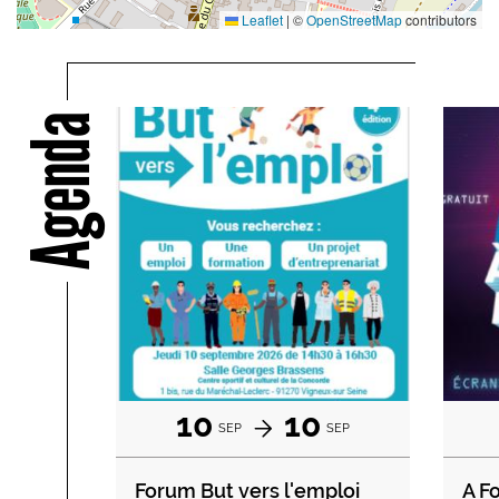
Leaflet
|
©
OpenStreetMap
contributors
Agenda
10
10
SEP
SEP
Forum But vers l'emploi
A F