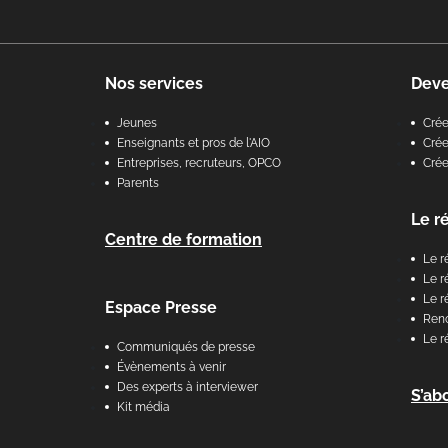
Nos services
Dev
Jeunes
Cré
Enseignants et pros de l'AIO
Crée
Entreprises, recruteurs, OPCO
Cré
Parents
Le r
Centre de formation
Le r
Le r
Le r
Espace Presse
Renc
Le r
Communiqués de presse
Évènements à venir
Des experts à interviewer
S’ab
Kit média