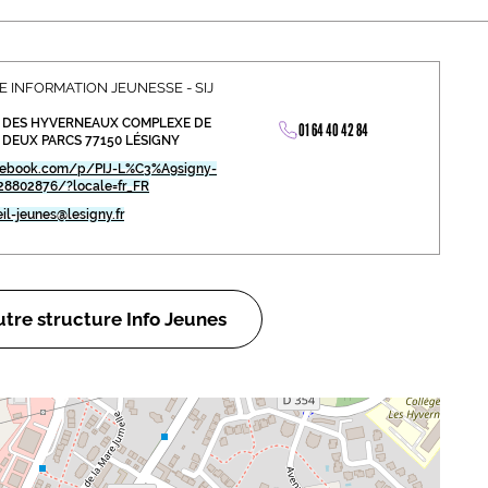
abétique
Après la 3eme
Les secteurs
Avec Parcoursup
 INFORMATION JEUNESSE - SIJ
 DES HYVERNEAUX COMPLEXE DE
Les écoles se présentent
01 64 40 42 84
 DEUX PARCS 77150 LÉSIGNY
Après le bac
ebook.com/p/PIJ-L%C3%A9signy-
28802876/?locale=fr_FR
Grâce à l'alternance
eil-jeunes@lesigny.fr
Avec nos focus diplômes
Apprendre autrement
tre structure Info Jeunes
Avec nos focus métiers