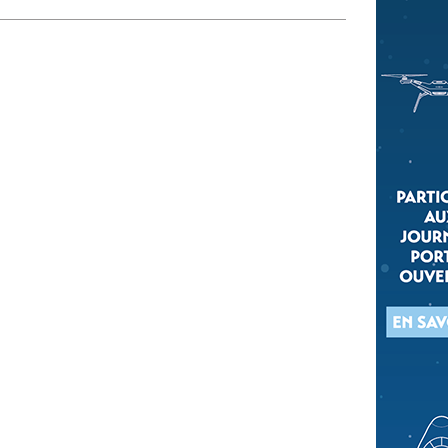
 qui embauchent
S'engager pour une cause
Ses déplacements
Créer son entreprise
Sa vie affective
C'est vous qui le dites
Sa santé
Ses démarches administrat
Face à la justice
Ses loisirs
Ses vacances
À l'étranger
Découvrir le monde