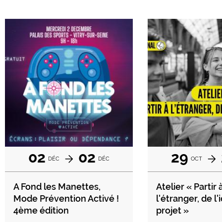
02
02
29
DÉC
DÉC
OCT
A Fond les Manettes,
Atelier « Partir 
Mode Prévention Activé !
l'étranger, de l
4ème édition
projet »