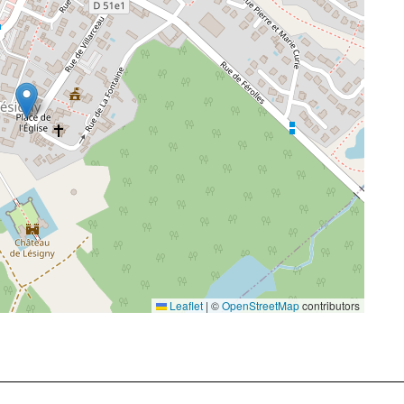
Leaflet
|
©
OpenStreetMap
contributors