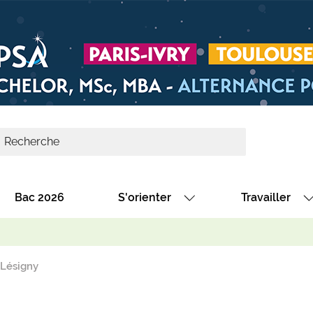
Bac 2026
S'orienter
Travailler
Avec nos fiches diplômes
Les offres de
Avec nos fiches métiers
Les offres à 
 Lésigny
Au collège
Dénicher un 
térêt
Alternance : les formations des école
Décrocher un