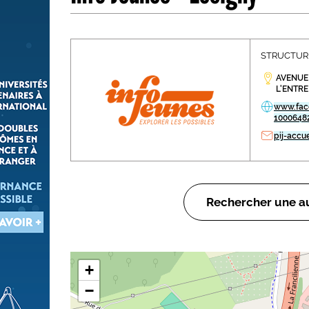
Les métiers par ordre alph
STRUCTURE
AVENUE
L'ENTRE
www.fac
1000648
pij-accu
Rechercher une au
+
−