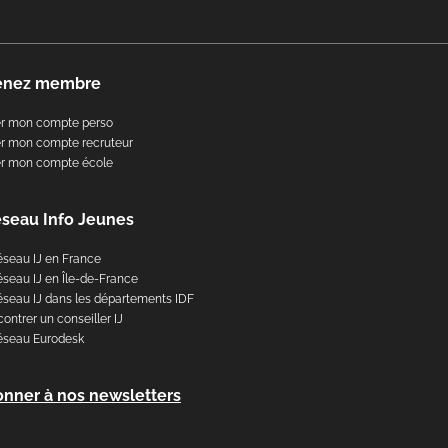
enez membre
er mon compte perso
r mon compte recruteur
er mon compte école
éseau Info Jeunes
éseau IJ en France
éseau IJ en Île-de-France
éseau IJ dans les départements IDF
ontrer un conseiller IJ
éseau Eurodesk
onner à nos newsletters