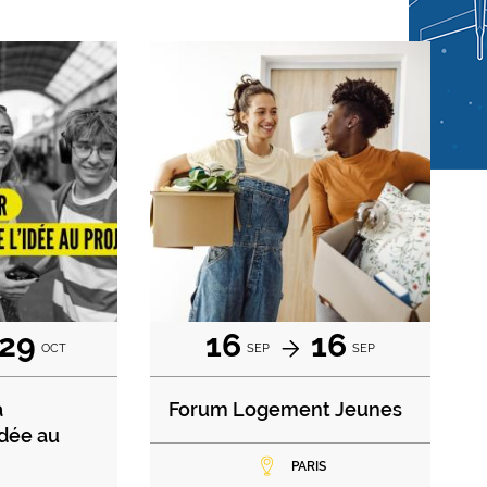
29
16
16
OCT
SEP
SEP
à
Forum Logement Jeunes
'idée au
PARIS