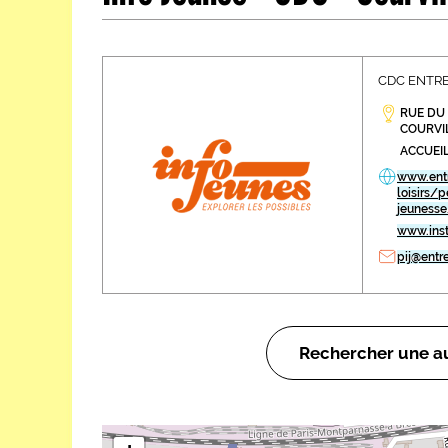
Les métiers par ordre alph
CDC ENTRE
RUE DU 
COURVI
ACCUEIL
www.entr
loisirs/
jeunesse
www.ins
pij@entr
Rechercher une au