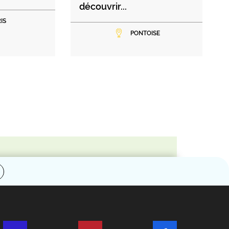
découvrir...
IS
PONTOISE