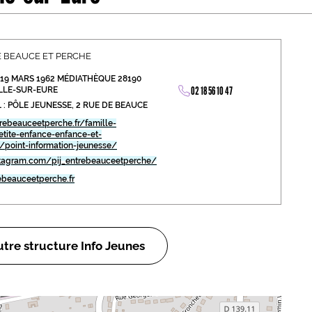
abétique
Après la 3eme
Les secteurs
Avec Parcoursup
 BEAUCE ET PERCHE
19 MARS 1962 MÉDIATHÈQUE 28190
Les écoles se présentent
02 18 56 10 47
LLE-SUR-EURE
 : PÔLE JEUNESSE, 2 RUE DE BEAUCE
Après le bac
ebeauceetperche.fr/famille-
petite-enfance-enfance-et-
Grâce à l'alternance
/point-information-jeunesse/
tagram.com/pij_entrebeauceetperche/
Avec nos focus diplômes
ebeauceetperche.fr
Apprendre autrement
Avec nos focus métiers
tre structure Info Jeunes