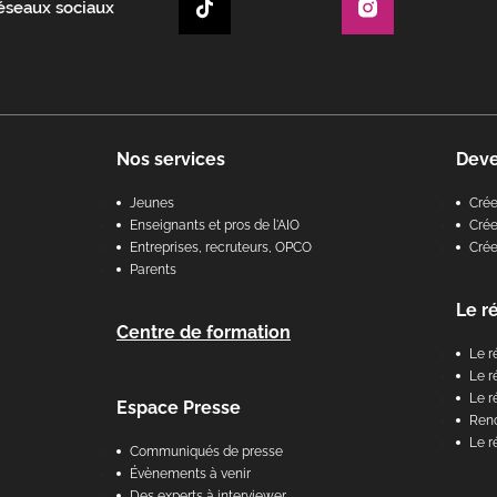
réseaux sociaux
Nos services
Dev
Jeunes
Cré
Enseignants et pros de l'AIO
Crée
Entreprises, recruteurs, OPCO
Cré
Parents
Le r
Centre de formation
Le r
Le r
Le r
Espace Presse
Renc
Le r
Communiqués de presse
Évènements à venir
Des experts à interviewer