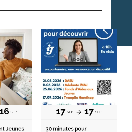
16
17
17
SEP
SEP
SEP
nt Jeunes
30 minutes pour