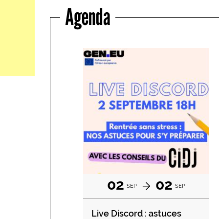
Agenda
02
02
SEP
SEP
Live Discord : astuces