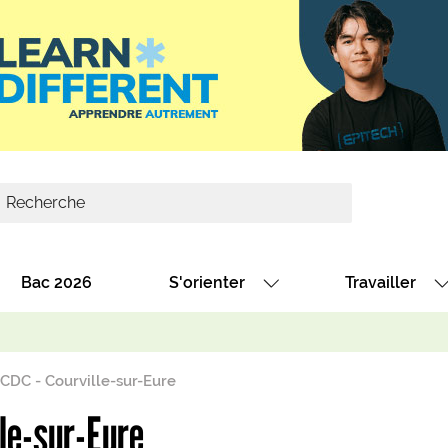
Bac 2026
S'orienter
Travailler
Avec nos fiches diplômes
Les offres de
Avec nos fiches métiers
Les offres à 
 CDC - Courville-sur-Eure
Au collège
Dénicher un 
lle-sur-Eure
térêt
Alternance : les formations des école
Décrocher un