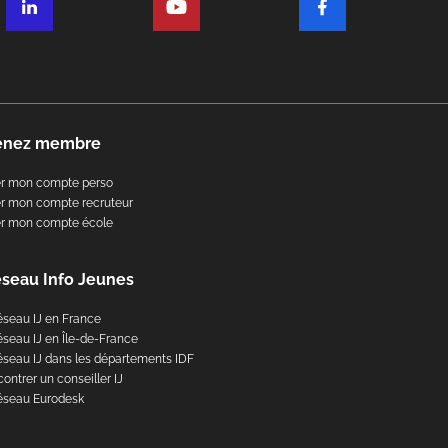
enez membre
er mon compte perso
r mon compte recruteur
er mon compte école
éseau Info Jeunes
éseau IJ en France
éseau IJ en Île-de-France
éseau IJ dans les départements IDF
ontrer un conseiller IJ
éseau Eurodesk