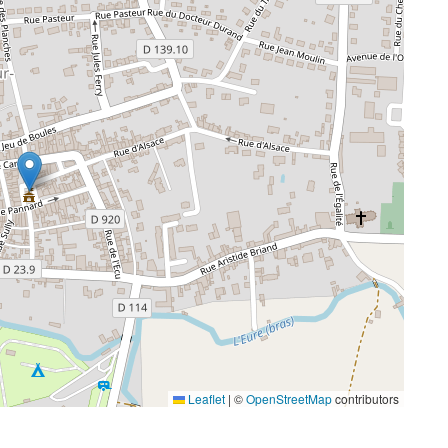
Leaflet
|
©
OpenStreetMap
contributors