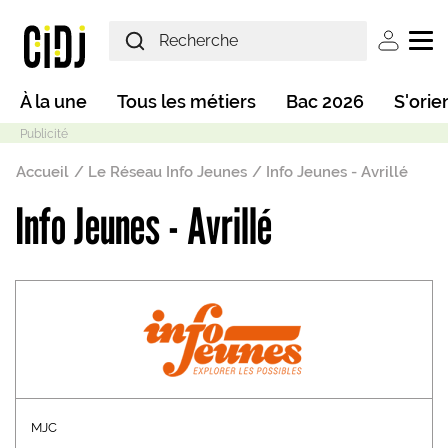
Aller au contenu principal
User ac
Main navigation
À la une
Tous les métiers
Bac 2026
S'orie
Fil d'Ariane
Accueil
Le Réseau Info Jeunes
Info Jeunes - Avrillé
Info Jeunes - Avrillé
Mode sombre
MJC