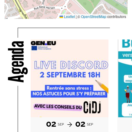
Leaflet
|
©
OpenStreetMap
contributors
Agenda
02
02
SEP
SEP