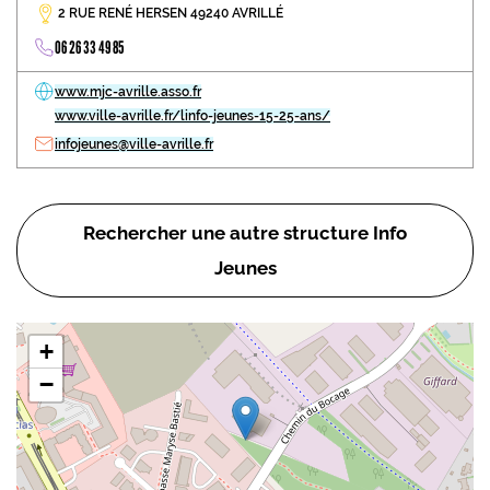
2 RUE RENÉ HERSEN 49240 AVRILLÉ
06 26 33 49 85
www.mjc-avrille.asso.fr
www.ville-avrille.fr/linfo-jeunes-15-25-ans/
infojeunes@ville-avrille.fr
Rechercher une autre structure Info
Jeunes
+
−