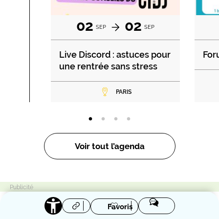
02
02
SEP
SEP
Live Discord : astuces pour
For
une rentrée sans stress
PARIS
Voir tout l’agenda
Favoris