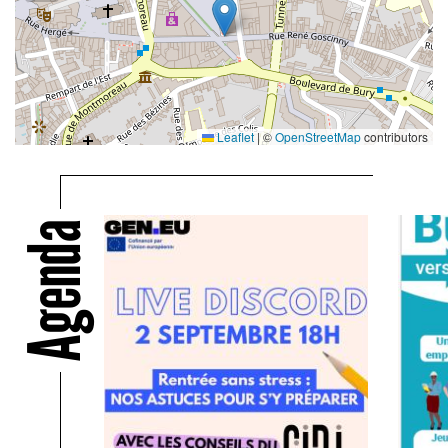
Leaflet
|
©
OpenStreetMap
contributors
Agenda