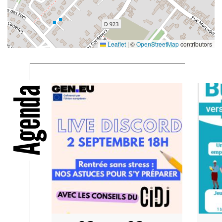
Leaflet
|
©
OpenStreetMap
contributors
Agenda