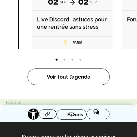
02
02
SEP
SEP
Live Discord : astuces pour
For
une rentrée sans stress
PARIS
Voir tout l’agenda
Favoris
Suivez-nous sur les réseaux sociaux