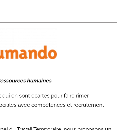
abétique
Après la 3eme
Les secteurs
Avec Parcoursup
Les écoles se présentent
Après le bac
Grâce à l'alternance
Avec nos focus diplômes
Apprendre autrement
 ressources humaines
Avec nos focus métiers
qui en sont écartés pour faire rimer
sociales avec compétences et recrutement
onnel du Travail Temporaire, nous proposons un