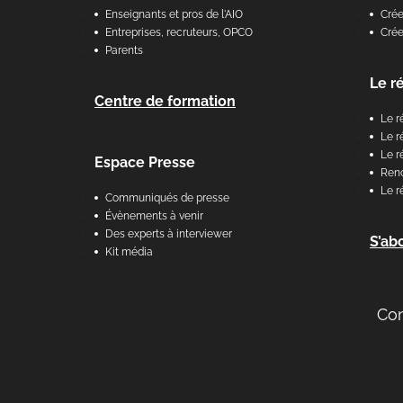
Enseignants et pros de l'AIO
Crée
Entreprises, recruteurs, OPCO
Cré
Parents
Le r
Centre de formation
Le r
Le r
Le r
Espace Presse
Renc
Le r
Communiqués de presse
Évènements à venir
Des experts à interviewer
S’ab
Kit média
Co