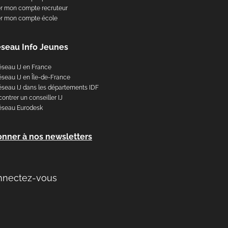
r mon compte recruteur
er mon compte école
éseau Info Jeunes
éseau IJ en France
éseau IJ en Île-de-France
éseau IJ dans les départements IDF
ontrer un conseiller IJ
éseau Eurodesk
onner à nos newsletters
nnectez-vous