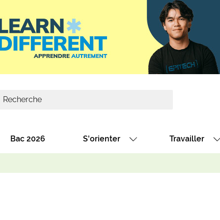
Bac 2026
S'orienter
Travailler
Avec nos fiches diplômes
Les offres de
Avec nos fiches métiers
Les offres à 
Au collège
Dénicher un 
térêt
Alternance : les formations des école
Décrocher un