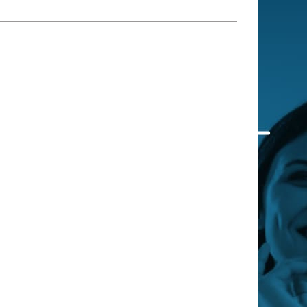
 qui embauchent
S'engager pour une cause
Ses déplacements
Créer son entreprise
Sa vie affective
C'est vous qui le dites
Sa santé
Ses démarches administrat
Face à la justice
Ses loisirs
Ses vacances
À l'étranger
Découvrir le monde