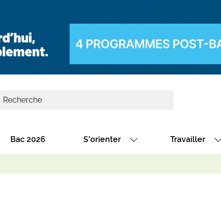
Bac 2026
S'orienter
Travailler
Avec nos fiches diplômes
Les offres de
Avec nos fiches métiers
Les offres à 
Au collège
Dénicher un 
térêt
Alternance : les formations des école
Décrocher un