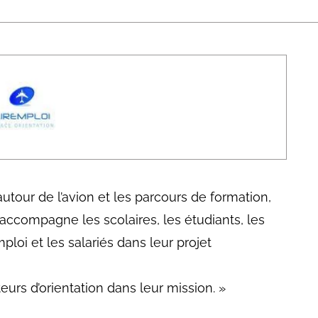
abétique
Après la 3eme
Les secteurs
Avec Parcoursup
Les écoles se présentent
Après le bac
Grâce à l'alternance
Avec nos focus diplômes
Apprendre autrement
autour de l’avion et les parcours de formation,
accompagne les scolaires, les étudiants, les
Avec nos focus métiers
loi et les salariés dans leur projet
rs d’orientation dans leur mission. »