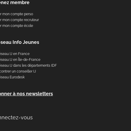
enez membre
er mon compte perso
r mon compte recruteur
er mon compte école
éseau Info Jeunes
éseau IJ en France
éseau IJ en Île-de-France
éseau IJ dans les départements IDF
ontrer un conseiller IJ
éseau Eurodesk
onner à nos newsletters
nnectez-vous