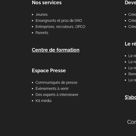
Nos services
Dev
Jeunes
Cré
Enseignants et pros de l'AIO
Crée
Entreprises, recruteurs, OPCO
Cré
Parents
Le r
Centre de formation
Le r
Le r
Le r
Espace Presse
Renc
Le r
Communiqués de presse
Évènements à venir
Des experts à interviewer
S’ab
Kit média
Co