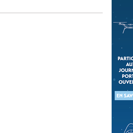
 qui embauchent
S'engager pour une cause
Ses déplacements
Créer son entreprise
Sa vie affective
C'est vous qui le dites
Sa santé
Ses démarches administrat
Face à la justice
Ses loisirs
Ses vacances
À l'étranger
Découvrir le monde