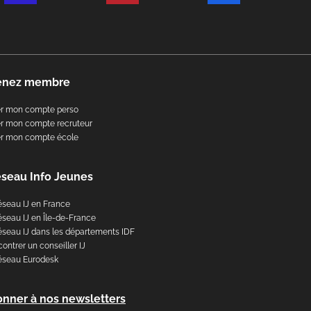
enez membre
er mon compte perso
r mon compte recruteur
er mon compte école
éseau Info Jeunes
éseau IJ en France
éseau IJ en Île-de-France
éseau IJ dans les départements IDF
ontrer un conseiller IJ
éseau Eurodesk
onner à nos newsletters