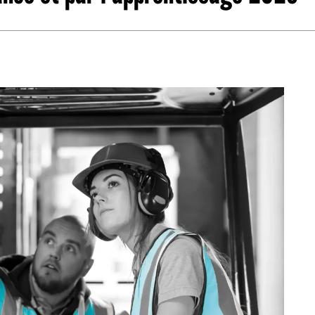
abétique
Après la 3eme
Les secteurs
Avec Parcoursup
Les écoles se présentent
Après le bac
Grâce à l'alternance
Avec nos focus diplômes
Apprendre autrement
Avec nos focus métiers