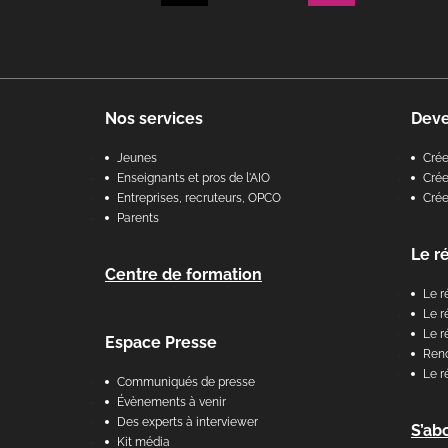
Nos services
Dev
Jeunes
Cré
Enseignants et pros de l'AIO
Crée
Entreprises, recruteurs, OPCO
Cré
Parents
Le r
Centre de formation
Le r
Le r
Le r
Espace Presse
Renc
Le r
Communiqués de presse
Évènements à venir
Des experts à interviewer
S’ab
Kit média