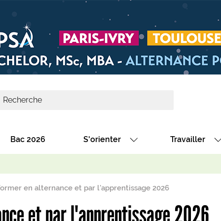
Bac 2026
S'orienter
Travailler
Avec nos fiches diplômes
Les offres de
Avec nos fiches métiers
Les offres à 
ormer en alternance et par l'apprentissage 2026
Au collège
Dénicher un 
ance et par l'apprentissage 2026
térêt
Alternance : les formations des école
Décrocher un