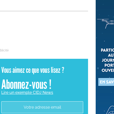
 qui embauchent
S'engager pour une cause
Ses déplacements
Créer son entreprise
Sa vie affective
C'est vous qui le dites
Sa santé
Ses démarches administrat
Face à la justice
Ses loisirs
Vous aimez ce que vous lisez ?
Ses vacances
Abonnez-vous !
À l'étranger
Découvrir le monde
Lire un exemple CIDJ News