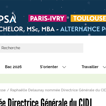
Bac 2026
S'orienter
Travailler
Avec nos fiches diplômes
Les offres de
Avec nos fiches métiers
Les offres à 
sse
Raphaëlle Delaunay nommée Directrice Générale du CI
Au collège
Dénicher un 
e Directrice Générale du CIDJ
térêt
Alternance : les formations des école
Décrocher un