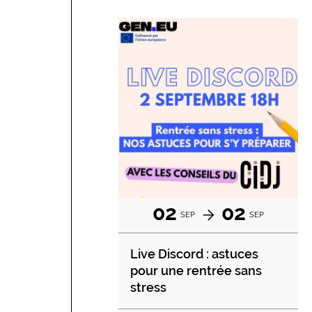
02
02
SEP
SEP
Live Discord : astuces
pour une rentrée sans
stress