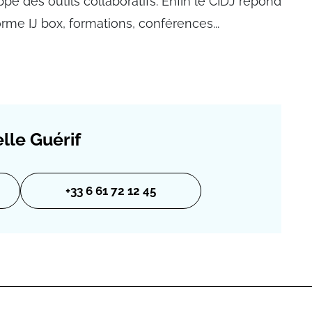
 des outils collaboratifs. Enfin le CIDJ répond
rme IJ box, formations, conférences...
lle Guérif
+33 6 61 72 12 45