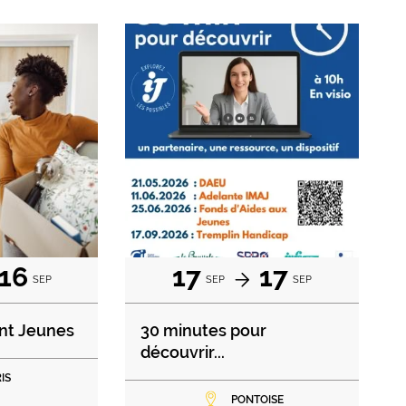
16
17
17
SEP
SEP
SEP
nt Jeunes
30 minutes pour
découvrir...
IS
PONTOISE