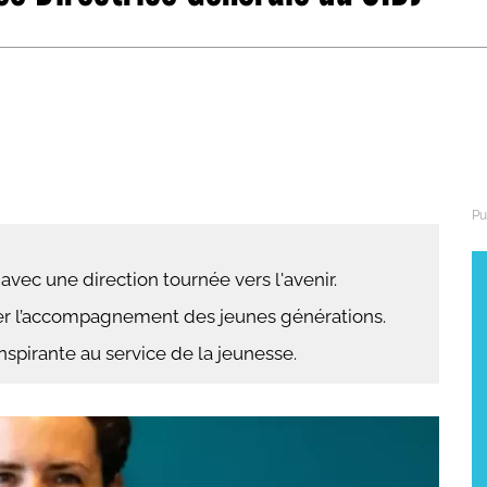
abétique
Après la 3eme
Les secteurs
Avec Parcoursup
Les écoles se présentent
Après le bac
Grâce à l'alternance
Avec nos focus diplômes
avec une direction tournée vers l'avenir.
Apprendre autrement
er l’accompagnement des jeunes générations.
Avec nos focus métiers
spirante au service de la jeunesse.