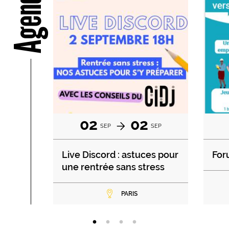
Agenda
02
02
SEP
SEP
Live Discord : astuces pour
For
une rentrée sans stress
PARIS