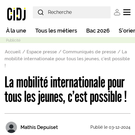
Aller au contenu principal
User ac
Main navigation
À la une
Tous les métiers
Bac 2026
S'orie
Fil d'Ariane
Accueil
Espace presse
Communiqués de presse
La
mobilité internationale pour tous les jeunes, c’est possible
!
La mobilité internationale pour
Mode sombre
tous les jeunes, c’est possible !
Mathis Depuiset
Publié le 03-12-2024