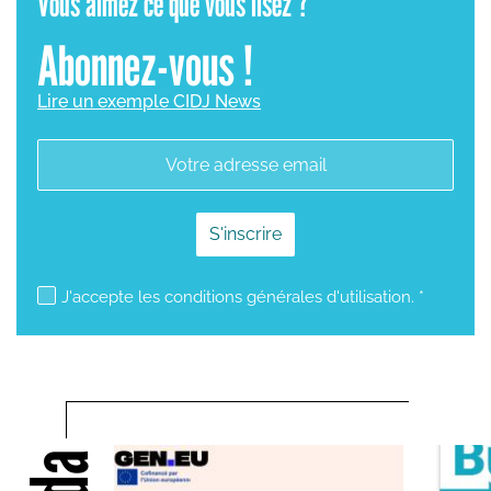
Vous aimez ce que vous lisez ?
Abonnez-vous !
Lire un exemple CIDJ News
mailjet subscription
J'accepte les conditions générales d'utilisation. *