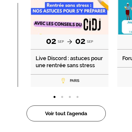
02
02
SEP
SEP
Live Discord : astuces pour
For
une rentrée sans stress
PARIS
Voir tout l’agenda