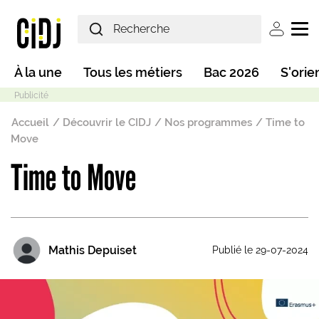
Aller au contenu principal
User ac
Main navigation
À la une
Tous les métiers
Bac 2026
S'orie
Fil d'Ariane
Accueil
Découvrir le CIDJ
Nos programmes
Time to
Move
Time to Move
Mode sombre
Mathis Depuiset
Publié le 29-07-2024