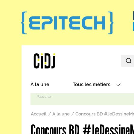
Aller au contenu principal
Main navigation
À la une
Tous les métiers
Avec nos focus métiers
Fil d'Ariane
Avec nos fiches métiers
Accueil
A la une
Concours BD #JeDessineMonE
Les métiers par secteurs
Concours BD #JeDessineMon
Les métiers par centres d'in