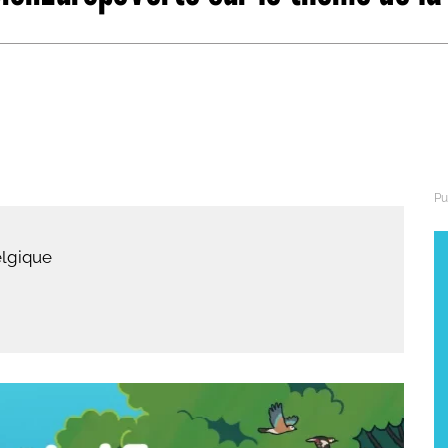
abétique
Après la 3eme
Les secteurs
Avec Parcoursup
Les écoles se présentent
Après le bac
Grâce à l'alternance
Avec nos focus diplômes
elgique
Apprendre autrement
Avec nos focus métiers