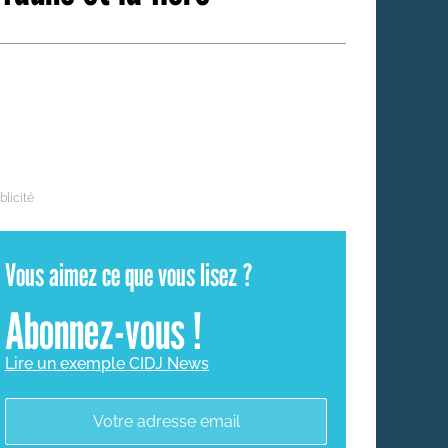
 qui embauchent
S'engager pour une cause
Ses déplacements
Créer son entreprise
Sa vie affective
C'est vous qui le dites
Sa santé
Ses démarches administrat
Face à la justice
Ses loisirs
Vous aimez ce que vous lisez ?
Ses vacances
Abonnez-vous !
À l'étranger
Découvrir le monde
Lire un exemple CIDJ News