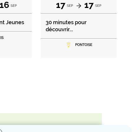
16
17
17
SEP
SEP
SEP
nt Jeunes
30 minutes pour
découvrir...
IS
PONTOISE