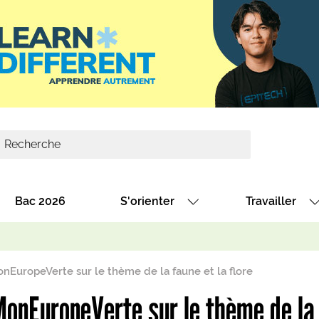
Bac 2026
S'orienter
Travailler
Avec nos fiches diplômes
Les offres de
Avec nos fiches métiers
Les offres à 
uropeVerte sur le thème de la faune et la flore
Au collège
Dénicher un 
EuropeVerte sur le thème de la f
térêt
Alternance : les formations des école
Décrocher un