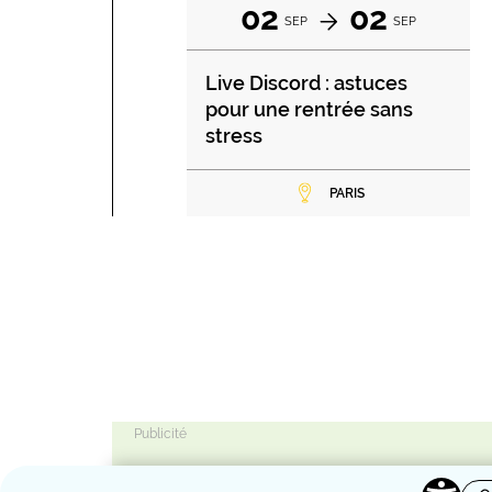
02
02
SEP
SEP
Live Discord : astuces
pour une rentrée sans
stress
PARIS