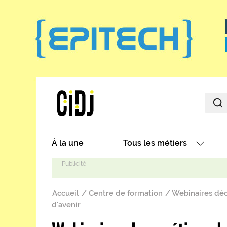
Aller au contenu principal
Main navigation
À la une
Tous les métiers
Avec nos focus métiers
Fil d'Ariane
Avec nos fiches métiers
Accueil
Centre de formation
Webinaires déc
Les métiers par secteurs
d'avenir
Les métiers par centres d'in