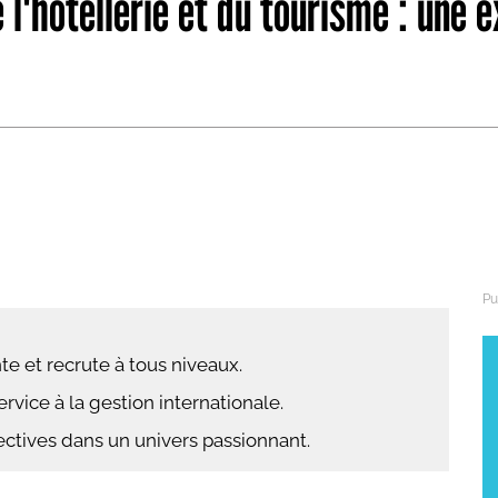
l'hôtellerie et du tourisme : une e
abétique
Après la 3eme
Les secteurs
Avec Parcoursup
Les écoles se présentent
Après le bac
Grâce à l'alternance
Avec nos focus diplômes
Apprendre autrement
Avec nos focus métiers
e et recrute à tous niveaux.
rvice à la gestion internationale.
ectives dans un univers passionnant.