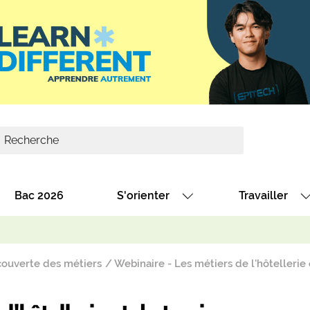
Bac 2026
S'orienter
Travailler
Avec nos fiches diplômes
Les offres de
Avec nos fiches métiers
Les offres à 
ouverte des métiers
Webinaire - Les métiers de l'hôtellerie 
Au collège
Dénicher un 
térêt
Alternance : les formations des école
Décrocher un