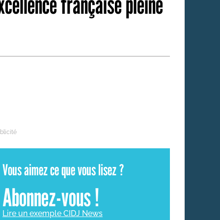
xcellence française pleine
 qui embauchent
S'engager pour une cause
Ses déplacements
Créer son entreprise
Sa vie affective
C'est vous qui le dites
Sa santé
Ses démarches administrat
Face à la justice
Ses loisirs
Ses vacances
À l'étranger
Vous aimez ce que vous lisez ?
Découvrir le monde
Abonnez-vous !
Lire un exemple CIDJ News